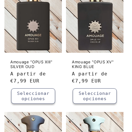
c
i
ó
n
:
Amouage "OPUS XIII"
Amouage "OPUS XV"
SILVER OUD
KING BLUE
Precio
A partir de
Precio
A partir de
habitual
€7,99 EUR
habitual
€7,99 EUR
Seleccionar
Seleccionar
opciones
opciones