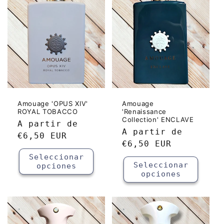
Amouage 'OPUS XIV'
Amouage
ROYAL TOBACCO
'Renaissance
Collection' ENCLAVE
Precio
A partir de
Precio
A partir de
habitual
€6,50 EUR
habitual
€6,50 EUR
Seleccionar
Seleccionar
opciones
opciones