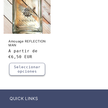
Amouage REFLECTION
MAN
Precio
A partir de
habitual
€6,50 EUR
Seleccionar
opciones
QUICK LINKS