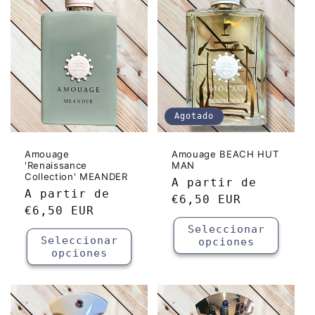
Agotado
Amouage
Amouage BEACH HUT
'Renaissance
MAN
Collection' MEANDER
Precio
A partir de
Precio
A partir de
habitual
€6,50 EUR
habitual
€6,50 EUR
Seleccionar
Seleccionar
opciones
opciones