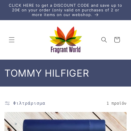
μετάβαση
CLICK HERE to get a DISCOUNT CODE and save up to
στο
20€ on your order (only valid on purchases of 2 or
περιεχόμενο
more items on our webshop.
Καλάθι
Σ
TOMMY HILFIGER
υ
λ
Φιλτράρισμα
1 προϊόν
λ
ο