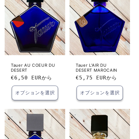
ン
:
Tauer AU COEUR DU
Tauer L'AIR DU
DESERT
DESERT MAROCAIN
通
€6,50 EUR
から
通
€5,75 EUR
から
常
常
価
価
オプションを選択
オプションを選択
格
格