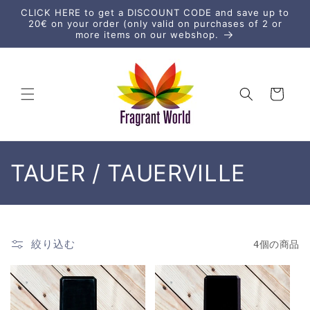
コンテ
CLICK HERE to get a DISCOUNT CODE and save up to
ンツに
20€ on your order (only valid on purchases of 2 or
進む
more items on our webshop.
カ
ー
ト
コ
TAUER / TAUERVILLE
レ
ク
絞り込む
4個の商品
シ
ョ