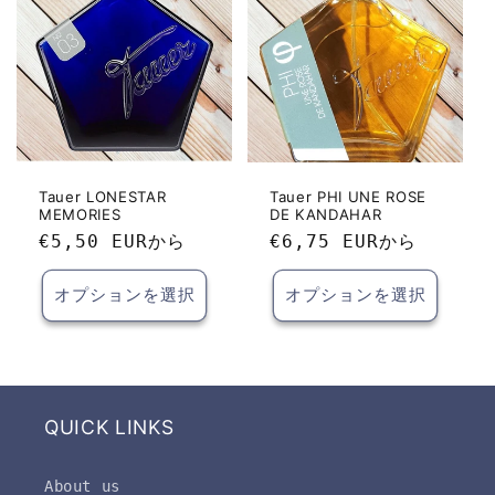
Tauer LONESTAR
Tauer PHI UNE ROSE
MEMORIES
DE KANDAHAR
通
€5,50 EUR
から
通
€6,75 EUR
から
常
常
価
価
オプションを選択
オプションを選択
格
格
QUICK LINKS
About us