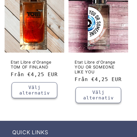
Etat Libre d'Orange
Etat Libre d'Orange
TOM OF FINLAND
YOU OR SOMEONE
LIKE YOU
Ordinarie
Från
€4,25 EUR
Ordinarie
Från
€4,25 EUR
pris
pris
Välj
Välj
alternativ
alternativ
QUICK LINKS