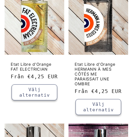
k
t
s
e
r
i
Etat Libre d'Orange
Etat Libre d'Orange
FAT ELECTRICIAN
HERMANN À MES
CÔTÉS ME
Ordinarie
Från
€4,25 EUR
e
PARAISSAIT UNE
pris
OMBRE
Välj
:
Ordinarie
Från
€4,25 EUR
alternativ
pris
Välj
alternativ