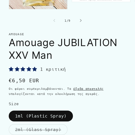
από
1
/
9
AMOUAGE
Amouage JUBILATION
XXV Man
1 κριτική
Κανονική
€6,50 EUR
τιμή
Οι φόροι συμπεριλαμβάνονται. Τα
έξοδα αποστολής
υπολογίζονται κατά την ολοκλήρωση της αγοράς.
Size
1ml (Plastic Spray)
Η
2ml (Glass Spray)
παραλλαγή