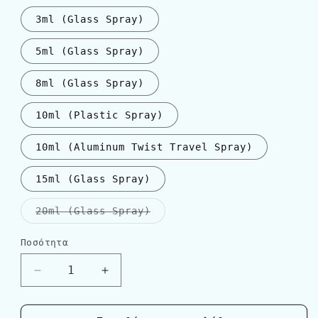
εξαντλήθηκε
ή
3ml (Glass Spray)
δεν
είναι
διαθέσιμη
5ml (Glass Spray)
8ml (Glass Spray)
10ml (Plastic Spray)
10ml (Aluminum Twist Travel Spray)
15ml (Glass Spray)
Η
20ml (Glass Spray)
παραλλαγή
εξαντλήθηκε
ή
Ποσότητα
Ποσότητα
δεν
είναι
διαθέσιμη
Μείωση
Αύξηση
ποσότητας
ποσότητας
για
για