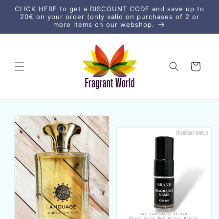
μετάβαση
CLICK HERE to get a DISCOUNT CODE and save up to
στο
20€ on your order (only valid on purchases of 2 or
περιεχόμενο
more items on our webshop.
Καλάθι
Μετάβαση
στις
πληροφορίες
προϊόντος