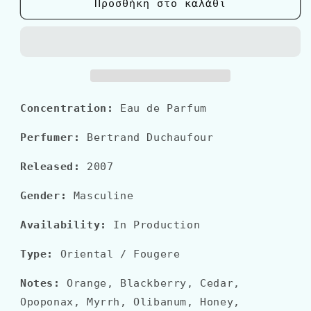
Amouage
Amouage
Προσθήκη στο καλάθι
JUBILATION
JUBILATION
XXV
XXV
Man
Man
Concentration:
Eau de Parfum
Perfumer:
Bertrand Duchaufour
Released:
2007
Gender:
Masculine
Availability:
In Production
Type:
Oriental
/ Fougere
Notes:
Orange, Blackberry, Cedar,
Opoponax, Myrrh, Olibanum, Honey,