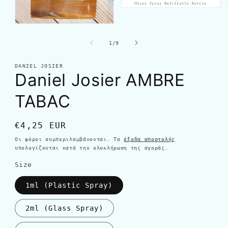
από
1
/
9
DANIEL JOSIER
Daniel Josier AMBRE
TABAC
Κανονική
€4,25 EUR
τιμή
Οι φόροι συμπεριλαμβάνονται. Τα
έξοδα αποστολής
υπολογίζονται κατά την ολοκλήρωση της αγοράς.
Size
1ml (Plastic Spray)
2ml (Glass Spray)