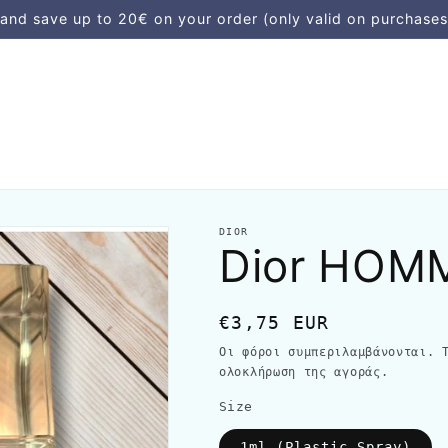
d save up to 20€ on your order (only valid on purchases
DIOR
Dior HOMM
Κανονική
€3,75 EUR
τιμή
Οι φόροι συμπεριλαμβάνονται.
ολοκλήρωση της αγοράς.
Size
1ml (Plastic Spray)