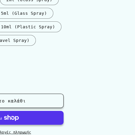
5ml (Glass Spray)
10ml (Plastic Spray)
avel Spray)
λαγή
λήθηκε
σιμη
το καλάθι
λογές πληρωμής