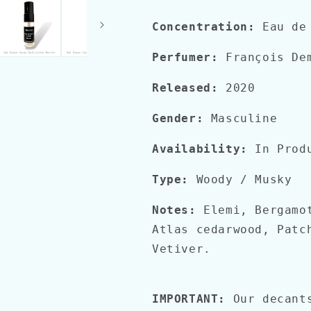
Concentration:
Eau de
Perfumer:
François De
Released:
2020
Gender:
Masculine
Availability:
In Prod
Type:
Woody / Musky
Notes:
Elemi, Bergamot
Atlas cedarwood, Patc
Vetiver.
IMPORTANT:
Our decant