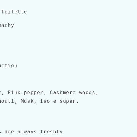
 Toilette
machy
uction
, Pink pepper, Cashmere woods,
houli, Musk, Iso e super,
s are always freshly