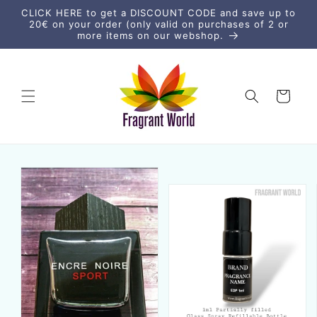
μετάβαση
CLICK HERE to get a DISCOUNT CODE and save up to
στο
20€ on your order (only valid on purchases of 2 or
περιεχόμενο
more items on our webshop.
Καλάθι
Μετάβαση
στις
πληροφορίες
προϊόντος