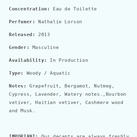
Concentration:
Eau de Toilette
Perfumer:
Nathalie Lorson
Released:
2013
Gender:
Masculine
Availability:
In Production
Type:
Woody
/ Aquatic
Notes:
Grapefruit, Bergamot, Nutmeg,
Cypress, Lavender, Watery notes.,
Bourbon
vetiver, Haitian vetiver, Cashmere wood
and Musk.
IMPORTANT:
Our decants are always freshly