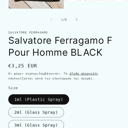
από
1
/
9
SALVATORE FERRAGAMO
Salvatore Ferragamo F
Pour Homme BLACK
Κανονική
€3,25 EUR
τιμή
Οι φόροι συμπεριλαμβάνονται. Τα
έξοδα αποστολής
υπολογίζονται κατά την ολοκλήρωση της αγοράς.
Size
1ml (Plastic Spray)
2ml (Glass Spray)
3ml (Glass Spray)