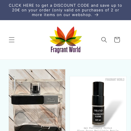
μετάβαση
CLICK HERE to get a DISCOUNT CODE and save up to
στο
20€ on your order (only valid on purchases of 2 or
περιεχόμενο
more items on our webshop.
Καλάθι
Μετάβαση
στις
πληροφορίες
προϊόντος