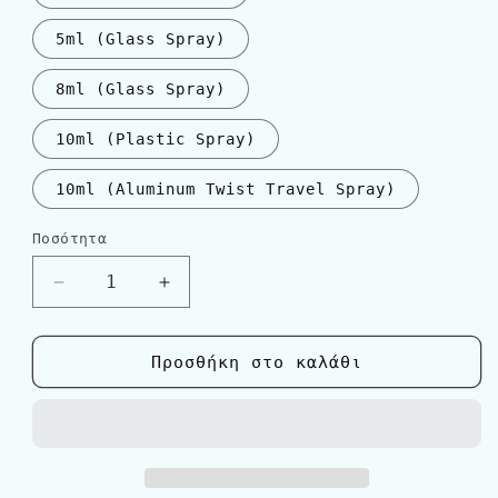
5ml (Glass Spray)
8ml (Glass Spray)
10ml (Plastic Spray)
10ml (Aluminum Twist Travel Spray)
Ποσότητα
Ποσότητα
Μείωση
Αύξηση
ποσότητας
ποσότητας
για
για
Salvatore
Salvatore
Προσθήκη στο καλάθι
Ferragamo
Ferragamo
F
F
Pour
Pour
Homme
Homme
BLACK
BLACK