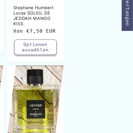
★ Bewertungen
Stephane Humbert
Lucas SOLEIL DE
JEDDAH MANGO
KISS
Normaler
Von
€7,50 EUR
Preis
Optionen
auswählen