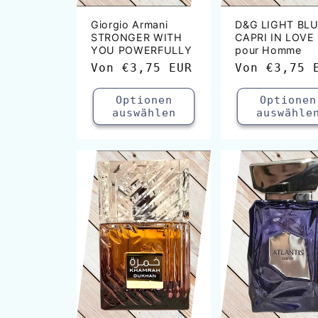
Giorgio Armani
D&G LIGHT BL
STRONGER WITH
CAPRI IN LOVE
YOU POWERFULLY
pour Homme
Normaler
Von
€3,75 EUR
Normaler
Von
€3,75 
Preis
Preis
Optionen
Optionen
auswählen
auswähle