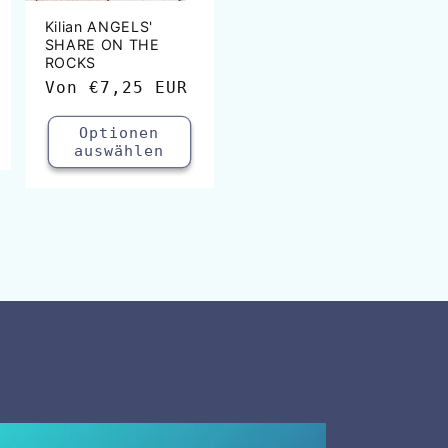
Kilian ANGELS'
SHARE ON THE
ROCKS
Normaler
Von
€7,25 EUR
Preis
Optionen
auswählen