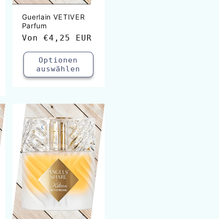
Guerlain VETIVER
Parfum
Normaler
Von
€4,25 EUR
Preis
Optionen
auswählen