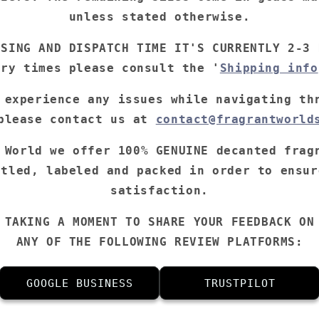
unless stated otherwise.
SSING AND DISPATCH TIME IT'S CURRENTLY 2-3 
ery times please consult the '
Shipping info
 experience any issues while navigating th
please contact us at
contact@fragrantworld
 World we offer 100% GENUINE decanted frag
ttled, labeled and packed in order to ensur
satisfaction.
 TAKING A MOMENT TO SHARE YOUR FEEDBACK ON
ANY OF THE FOLLOWING REVIEW PLATFORMS:
GOOGLE BUSINESS
TRUSTPILOT