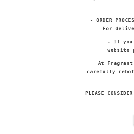
- ORDER PROCE
For deliv
- If you
website
At Fragrant
carefully rebo
PLEASE CONSIDER