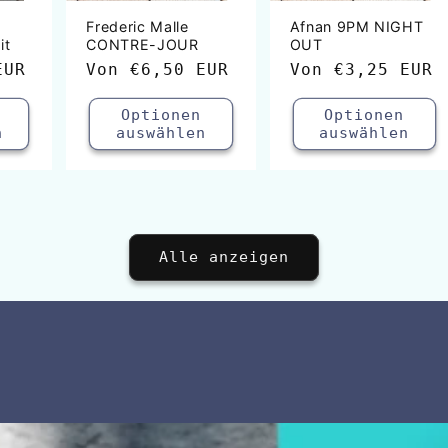
Frederic Malle
Afnan 9PM NIGHT
it
CONTRE-JOUR
OUT
EUR
Normaler
Von
€6,50 EUR
Normaler
Von
€3,25 EUR
Preis
Preis
Optionen
Optionen
n
auswählen
auswählen
Alle anzeigen