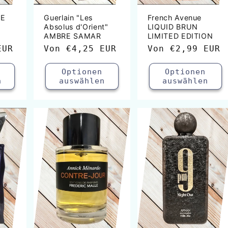
UE
Guerlain "Les
French Avenue
Absolus d'Orient"
LIQUID BRUN
AMBRE SAMAR
LIMITED EDITION
EUR
Normaler
Von
€4,25 EUR
Normaler
Von
€2,99 EUR
Preis
Preis
Optionen
Optionen
n
auswählen
auswählen