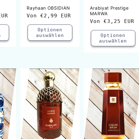
Rayhaan OBSIDIAN
Arabiyat Prestige
MARWA
EUR
Normaler
Von
€2,99 EUR
Normaler
Von
€3,25 EUR
Preis
Preis
Optionen
n
auswählen
Optionen
auswählen