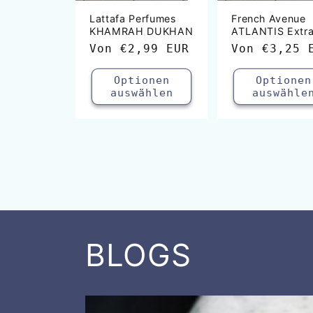
Lattafa Perfumes
French Avenue
KHAMRAH DUKHAN
ATLANTIS Extra
Normaler
Von
€2,99 EUR
Normaler
Von
€3,25 
Preis
Preis
Optionen
Optionen
auswählen
auswähle
BLOGS