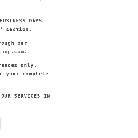
BUSINESS DAYS.
' section.
rough our
shop.com
.
rances only,
e your complete
 OUR SERVICES IN