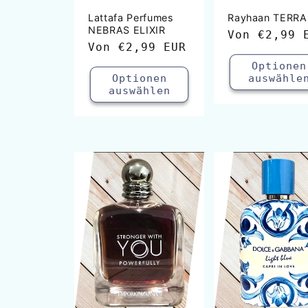
Lattafa Perfumes
Rayhaan TERRA
NEBRAS ELIXIR
Normaler
Von
€2,99 
Normaler
Von
€2,99 EUR
Preis
Preis
Optionen
Optionen
auswähle
auswählen