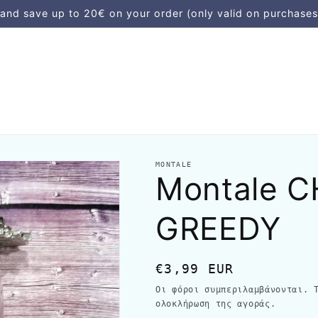
d save up to 20€ on your order (only valid on purchases
MONTALE
Montale 
GREEDY
Κανονική
€3,99 EUR
τιμή
Οι φόροι συμπεριλαμβάνονται.
ολοκλήρωση της αγοράς.