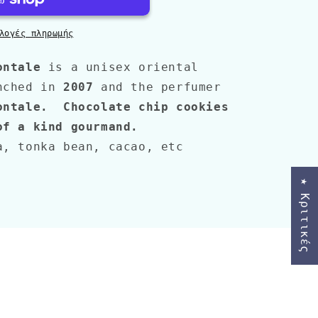
λογές πληρωμής
ontale
is a unisex oriental
nched in
2007
and the perfumer
ontale
.
Chocolate chip cookies
f a kind gourmand.
, tonka bean, cacao, etc
★ Κριτικές