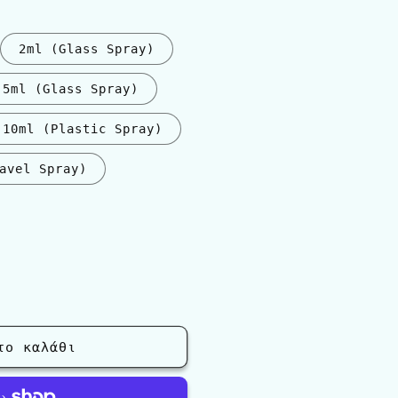
2ml (Glass Spray)
5ml (Glass Spray)
10ml (Plastic Spray)
avel Spray)
λαγή
λήθηκε
σιμη
το καλάθι