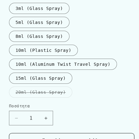
3ml (Glass Spray)
5ml (Glass Spray)
8ml (Glass Spray)
10ml (Plastic Spray)
10ml (Aluminum Twist Travel Spray)
15ml (Glass Spray)
Η
20ml (Glass Spray)
παραλλαγή
εξαντλήθηκε
ή
Ποσότητα
Ποσότητα
δεν
είναι
διαθέσιμη
Μείωση
Αύξηση
ποσότητας
ποσότητας
για
για