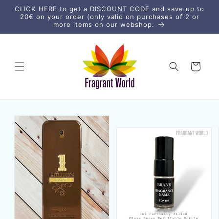
μετάβαση
CLICK HERE to get a DISCOUNT CODE and save up to
στο
20€ on your order (only valid on purchases of 2 or
περιεχόμενο
more items on our webshop.
Καλάθι
Μετάβαση
στις
πληροφορίες
προϊόντος