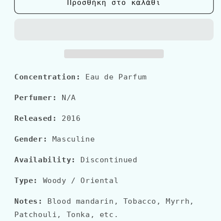
Paco
Paco
Προσθήκη στο καλάθι
Rabanne
Rabanne
1
1
MILLION
MILLION
PRIVE
PRIVE
Concentration:
Eau de Parfum
Perfumer:
N/A
Released:
2016
Gender:
Masculine
Availability:
Discontinued
Type:
Woody
/ Oriental
Notes:
Blood mandarin, Tobacco, Myrrh,
Patchouli, Tonka, etc.