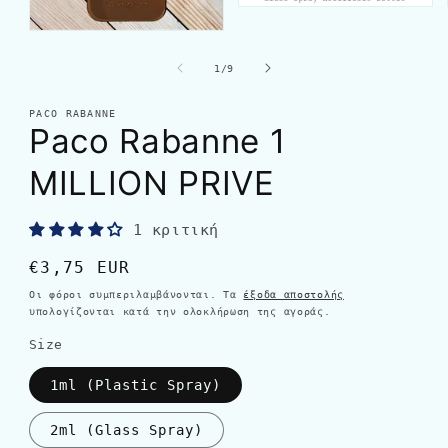
από
1
/
9
PACO RABANNE
Paco Rabanne 1
MILLION PRIVE
1 κριτική
Κανονική
€3,75 EUR
τιμή
Οι φόροι συμπεριλαμβάνονται. Τα
έξοδα αποστολής
υπολογίζονται κατά την ολοκλήρωση της αγοράς.
Size
1ml (Plastic Spray)
2ml (Glass Spray)