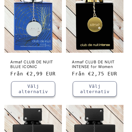
k
t
s
e
r
i
Armaf CLUB DE NUIT
Armaf CLUB DE NUIT
BLUE ICONIC
INTENSE for Women
Ordinarie
Från
€2,99 EUR
Ordinarie
Från
€2,75 EUR
e
pris
pris
Välj
Välj
:
alternativ
alternativ