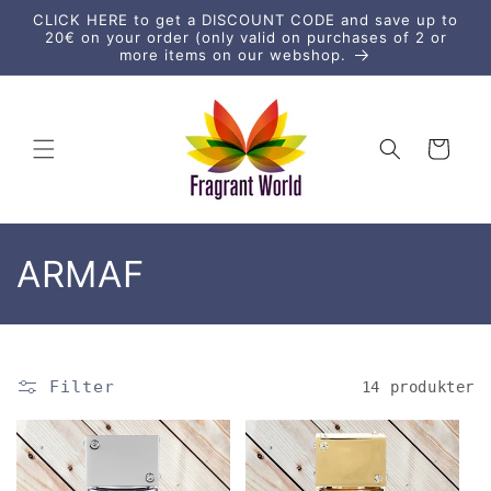
vidare
CLICK HERE to get a DISCOUNT CODE and save up to
till
20€ on your order (only valid on purchases of 2 or
innehåll
more items on our webshop.
Varukorg
P
ARMAF
r
o
Filter
14 produkter
d
u