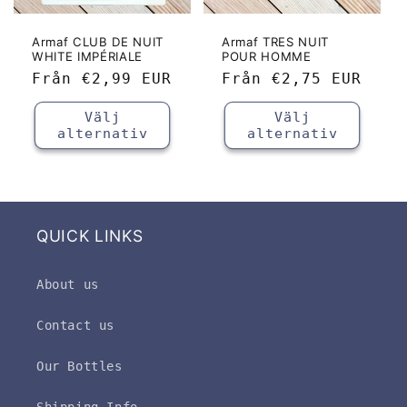
Armaf CLUB DE NUIT
Armaf TRES NUIT
WHITE IMPÉRIALE
POUR HOMME
Ordinarie
Från
€2,99 EUR
Ordinarie
Från
€2,75 EUR
pris
pris
Välj
Välj
alternativ
alternativ
QUICK LINKS
About us
Contact us
Our Bottles