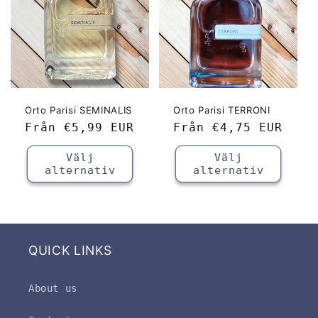
Orto Parisi SEMINALIS
Orto Parisi TERRONI
Ordinarie
Från
€5,99 EUR
Ordinarie
Från
€4,75 EUR
pris
pris
Välj
Välj
alternativ
alternativ
QUICK LINKS
About us