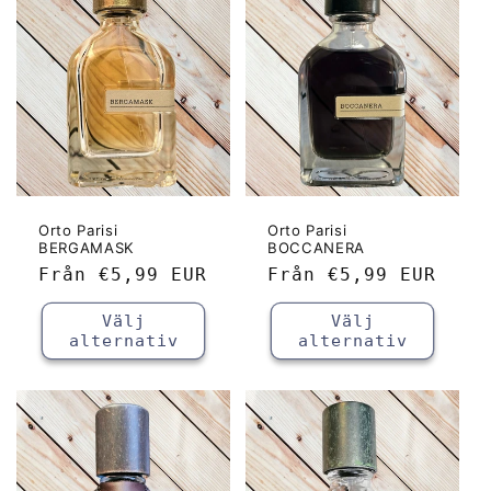
k
t
s
e
r
i
Orto Parisi
Orto Parisi
BERGAMASK
BOCCANERA
Ordinarie
Från
€5,99 EUR
Ordinarie
Från
€5,99 EUR
e
pris
pris
Välj
Välj
:
alternativ
alternativ