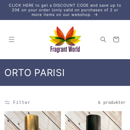
vidare
CLICK HERE to get a DISCOUNT CODE and save up to
till
20€ on your order (only valid on purchases of 2 or
innehåll
more items on our webshop.
Varukorg
P
ORTO PARISI
r
o
Filter
6 produkter
d
u