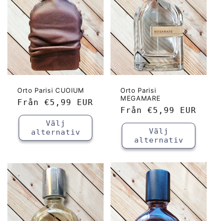
Orto Parisi CUOIUM
Orto Parisi
MEGAMARE
Ordinarie
Från
€5,99 EUR
Ordinarie
Från
€5,99 EUR
pris
pris
Välj
Välj
alternativ
alternativ